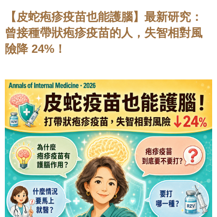
【皮蛇疱疹疫苗也能護腦】最新研究：
曾接種帶狀疱疹疫苗的人，失智相對風
險降 24%！