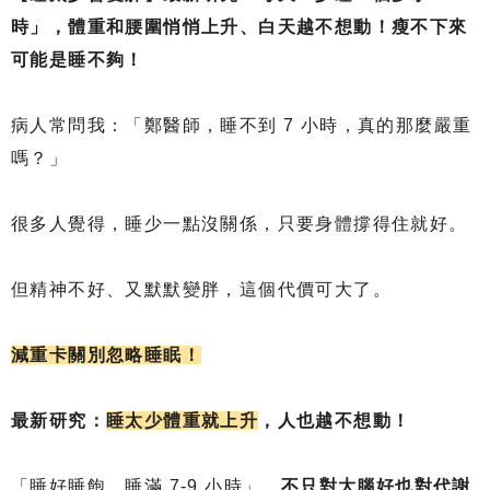
時」，體重和腰圍悄悄上升、白天越不想動！瘦不下來
可能是睡不夠！
病人常問我：「鄭醫師，睡不到 7 小時，真的那麼嚴重
嗎？」
很多人覺得，睡少一點沒關係，只要身體撐得住就好。
但精神不好、又默默變胖，這個代價可大了。
減重卡關別忽略睡眠！
最新研究：
睡太少體重就上升
，人也越不想動！
「睡好睡飽、睡滿 7-9 小時」，
不只對大腦好也對代謝