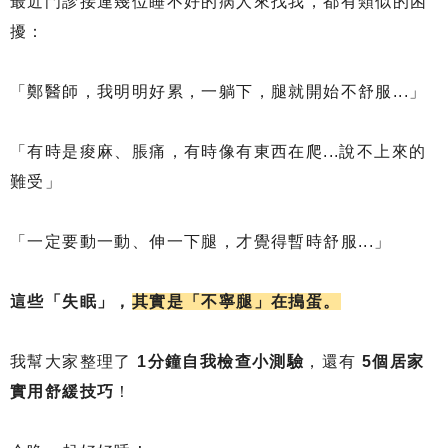
最近門診接連幾位睡不好的病人來找我，都有類似的困
擾：
「鄭醫師，我明明好累，一躺下，腿就開始不舒服...」
「有時是痠麻、脹痛，有時像有東西在爬...說不上來的
難受」
「一定要動一動、伸一下腿，才覺得暫時舒服...」
這些「失眠」，
其實是「不寧腿」在搗蛋。
我幫大家整理了
1分鐘自我檢查小測驗
，還有
5個居家
實用舒緩技巧
！