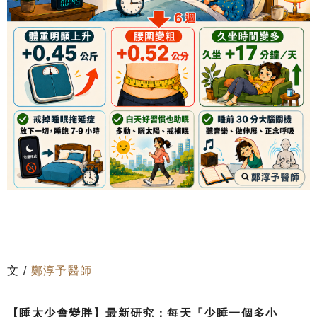
文 /
鄭淳予醫師
【睡太少會變胖】最新研究：每天「少睡一個多小