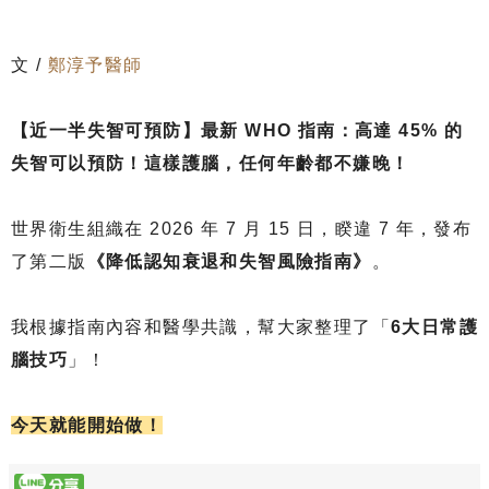
文 /
鄭淳予醫師
【近一半失智可預防】最新 WHO 指南：高達 45% 的
失智可以預防！這樣護腦，任何年齡都不嫌晚！
世界衛生組織在 2026 年 7 月 15 日，睽違 7 年，發布
了第二版
《降低認知衰退和失智風險指南》
。
我根據指南內容和醫學共識，幫大家整理了「
6大日常護
腦技巧
」！
今天就能開始做！