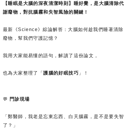
【睡眠是大腦的深夜清潔時刻】睡好覺，是大腦清除代
謝廢物，對抗腦霧和失智風險的關鍵！
最新《Science》綜論解答：大腦如何趁我們睡著清除
廢物，幫我們守護記憶？
我用大家能易懂的語句，解讀了這份論文，
也為大家整理了「
護腦的好眠技巧
」！
💬
門診現場
「鄭醫師，我老是忘東忘西、白天腦霧，是不是要失智
了？」