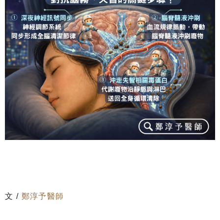
文 /
鄭淳予醫師