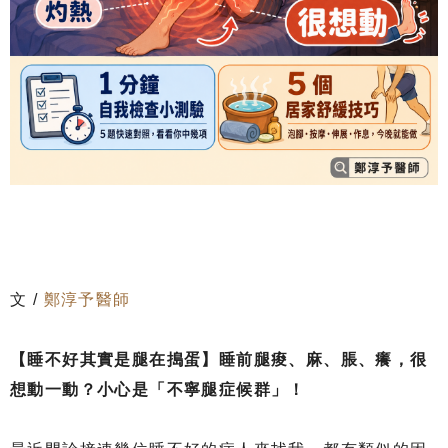
文 /
鄭淳予醫師
【睡不好其實是腿在搗蛋】睡前腿痠、麻、脹、癢，很
想動一動？小心是「不寧腿症候群」！