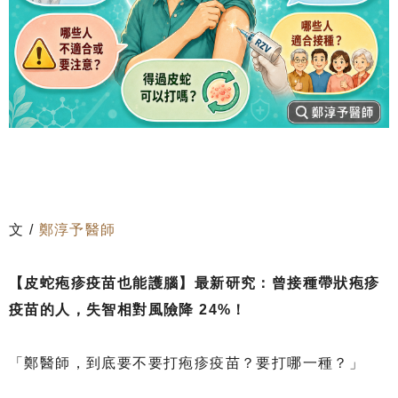
文 /
鄭淳予醫師
【皮蛇疱疹疫苗也能護腦】最新研究：曾接種帶狀疱疹
疫苗的人，失智相對風險降 24%！
「鄭醫師，到底要不要打疱疹疫苗？要打哪一種？」