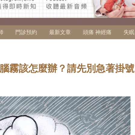
師
門診預約
最新文章
頭痛 神經痛
失眠
腦霧該怎麼辦？請先別急著掛號