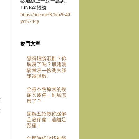
歡迎線上一對一諮詢
LINE@帳號
https://line.me/R/ti/p/%40
ycf5744p
熱門文章
覺得腦袋混亂？你
腦霧了嗎 ? 腦霧測
驗量表—檢測大腦
迷霧指數!
全身不明原因的痠
痛又疲倦，到底怎
有
麼了 ?
道
圖解五招教你緩解
足底疼痛！遠離足
跟痛！
什麼時候該找神經