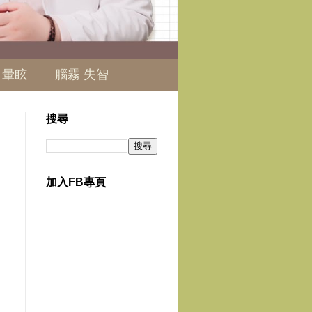
 暈眩
腦霧 失智
搜尋
加入FB專頁