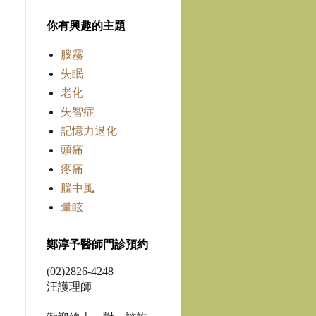
你有興趣的主題
腦霧
失眠
老化
失智症
記憶力退化
頭痛
疼痛
腦中風
暈眩
鄭淳予醫師門診預約
(02)2826-4248
汪護理師