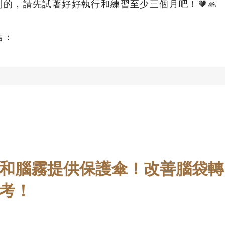
的，請先試著好好執行和練習至少三個月吧！🧡🙏
結：
和腦霧提供保護傘！改善腦袋轉
考！