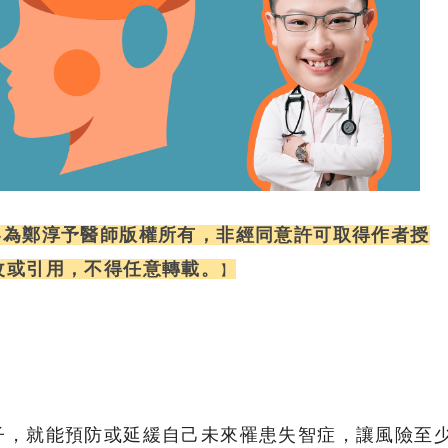
容為鄭淳予醫師版權所有，非經同意許可
取得作者授
改或引用
，
不得任意轉載
。
】
子，就能預防或延緩自己未來罹患失智症，讓風險至