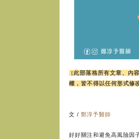
此部落格所有文章、內
【
權
，
皆不得以任何形式修
文 /
鄭淳予醫師
好好關注和避免高風險因