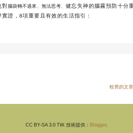
也對
健忘失神的腦霧預防十分
腦袋轉不過來、
無法思考、
實證，8項重要且有效的生活指引：​
較舊的文
CC BY-SA 3.0 TW. 技術提供：
Blogger
.