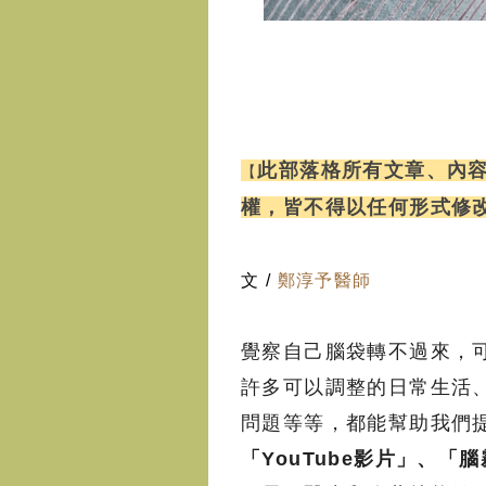
此部落格所有文章、內
【
權
，
皆不得以任何形式修
文 /
鄭淳予醫師
覺察自己腦袋轉不過來，
許多可以調整的日常生活
問題等等，都能幫助我們
「YouTube影片」、「