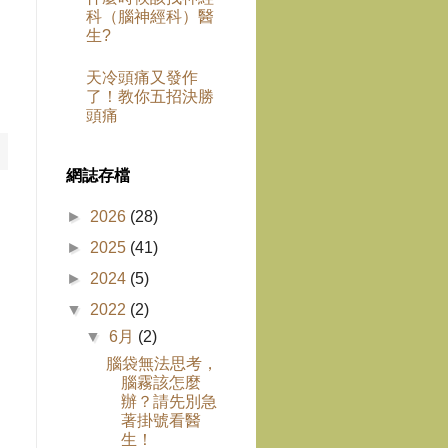
科（腦神經科）醫
生?
天冷頭痛又發作
了！教你五招決勝
頭痛
網誌存檔
►
2026
(28)
►
2025
(41)
►
2024
(5)
▼
2022
(2)
▼
6月
(2)
腦袋無法思考，
腦霧該怎麼
辦？請先別急
著掛號看醫
生！