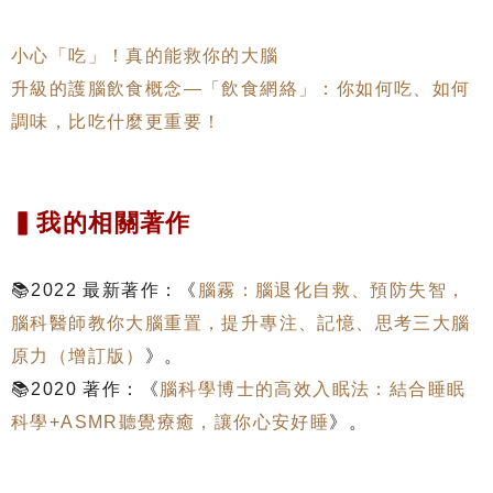
小心「吃」！真的能救你的大腦
升級的護腦飲食概念—「飲食網絡」：你如何吃、如何
調味，比吃什麼更重要！
▍我的相關著作
📚2022 最新
著作：
《
腦霧：腦退化自救、預防失智，
腦科醫師教你大腦重置，提升專注、記憶、思考三大腦
原力（增訂版）
》。
📚2020
著作：
《
腦科學博士的高效入眠法：結合睡眠
科學+ASMR聽覺療癒，讓你心安好睡
》。