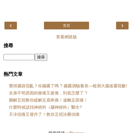
‹
›
首頁
查看網路版
搜尋
熱門文章
覺得腦袋混亂？你腦霧了嗎 ? 腦霧測驗量表—檢測大腦迷霧指數!
全身不明原因的痠痛又疲倦，到底怎麼了 ?
圖解五招教你緩解足底疼痛！遠離足跟痛！
什麼時候該找神經科（腦神經科）醫生?
天冷頭痛又發作了！教你五招決勝頭痛