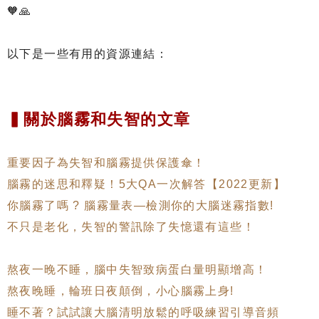
🧡🙏
以下是一些有用的資源連結：
▍關於腦霧和失智的文章
重要因子為失智和腦霧提供保護傘！
腦霧的迷思和釋疑！5大QA一次解答【2022更新】
你腦霧了嗎 ? 腦霧量表—檢測你的大腦迷霧指數!
不只是老化，失智的警訊除了失憶還有這些！
熬夜一晚不睡，腦中失智致病蛋白量明顯增高！
熬夜晚睡，輪班日夜顛倒，小心腦霧上身!
睡不著？試試讓大腦清明放鬆的呼吸練習引導音頻