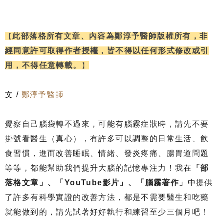
此部落格所有文章、內容為鄭淳予醫師版權所有，非
【
經同意許可
取得作者授權
，
皆不得以任何形式修改或引
用
，
不得任意轉載
。
】
文 /
鄭淳予醫師
覺察自己腦袋轉不過來，可能有腦霧症狀時，請先不要
掛號看醫生（真心），有許多可以調整的日常生活、飲
食習慣，進而改善睡眠、情緒、發炎疼痛、腸胃道問題
等等，都能幫助我們提升大腦的記憶專注力！我在
「部
落格文章」、「YouTube影片」、「腦霧著作」
中提供
了許多有科學實證的改善方法，都是不需要醫生和吃藥
就能做到的，請先試著好好執行和練習至少三個月吧！