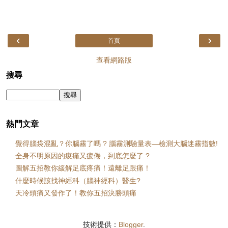
‹
›
首頁
查看網路版
搜尋
熱門文章
覺得腦袋混亂？你腦霧了嗎 ? 腦霧測驗量表—檢測大腦迷霧指數!
全身不明原因的痠痛又疲倦，到底怎麼了 ?
圖解五招教你緩解足底疼痛！遠離足跟痛！
什麼時候該找神經科（腦神經科）醫生?
天冷頭痛又發作了！教你五招決勝頭痛
技術提供：
Blogger
.