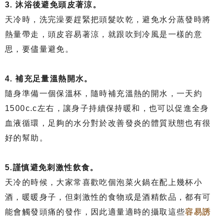
3.
 沐浴後避免頭皮著涼。
天冷時，洗完澡要趕緊把頭髮吹乾，避免水分蒸發時將
熱量帶走，頭皮容易著涼，就跟吹到冷風是一樣的意
思，要儘量避免。
4.
 補充足量溫熱開水。
隨身準備一個保溫杯，隨時補充溫熱的開水，一天約
1500c.c左右，讓身子持續保持暖和，也可以促進全身
血液循環，足夠的水分對於改善發炎的體質狀態也有很
好的幫助。
5.謹慎避免刺激性飲食。
天冷的時候，大家常喜歡吃個泡菜火鍋在配上幾杯小
酒，暖暖身子，但刺激性的食物或是酒精飲品，都有可
能會觸發頭痛的發作，因此適量適時的攝取這些
容易誘