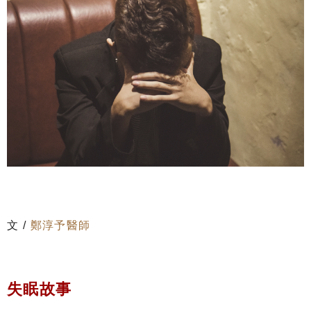
文 /
鄭淳予醫師
失眠故事