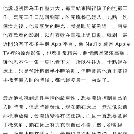
他說起初因為工作壓力大，每天結束園裡孩子的照顧工
作、寫完工作日誌回到家，吃完晚餐已經八、九點，洗
個澡之後，他最享受的時光，就是睡前能夠追一、兩集
他喜歡看的影劇，以前喜歡在電視上追日劇、韓劇，最
近開始有了很多手機 App 平台，像 Netflix 或是 Apple
TV裡的原創影集，也都非常精采，劇情總是緊湊高張，
讓他忍不住一集一集地看下去，所以往往九、十點躺在
床上，只是預計追個半小時的劇，但時常當他真正關掉
手機準備入睡的時候，都已經凌晨一、兩點了。
最近他意識到這件事情的嚴重性，想要開始控制自己的
入睡時間，但這時卻發現，現在躺在床上，無法像以前
那樣地放鬆，會開始變得有些焦躁，而且一直想要拿起
手機來刷，躺在床上努力克制自己不看手機，卻曾經
一、兩個小時都睡不著，最後也是得起床開燈，爬起來