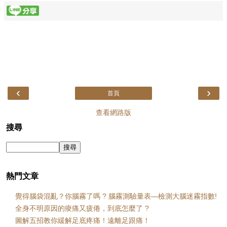
‹
›
首頁
查看網路版
搜尋
熱門文章
覺得腦袋混亂？你腦霧了嗎 ? 腦霧測驗量表—檢測大腦迷霧指數!
全身不明原因的痠痛又疲倦，到底怎麼了 ?
圖解五招教你緩解足底疼痛！遠離足跟痛！