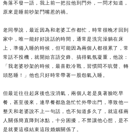
角落不發一語，我上前一把拉他到門外，一問才知道，
原來是睡前吵架鬥嘴惹的禍。
老同學說，最近因為和老婆工作都忙，時常很晚才回到
家中，唯一能好好說話的時間，通常是洗完澡躺在床
上，準備入睡的時候，但可能因為兩個人都很累了，常
常話不投機，就開始言語交鋒、搞得氣氛凝重，他說：
「我老婆吵架的時候，最喜歡冷戰，習慣悶不吭聲、轉
頭怒睡！」他也只好時常帶著一股怨氣入睡。
但最近往往起床後也沒消氣，兩個人老是臭著臉吃早
餐，甚至後來，連早餐都急急忙忙外帶出門，導致他一
整天和老婆說不上一句話，也不知道多久了，就這樣兩
人關係簡直降到冰點，十分困擾，不禁讓他心想，是不
是就要這樣結束這段婚姻關係了。