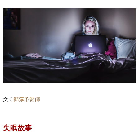
文 /
鄭淳予醫師
失眠故事