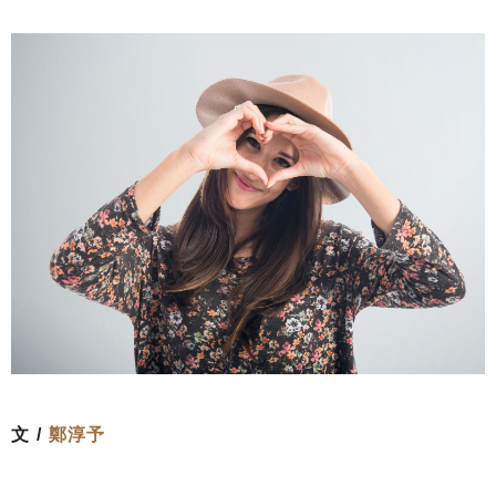
文 /
鄭淳予