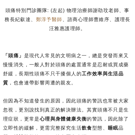
頭痛特別門診團隊: (左起) 物理治療師謝劭玟老師、事
務長紀叡達、
鄭淳予醫師
、諮商心理師曹維序、護理長
汪雅惠護理師。
「‪頭痛‬」
是現代人常見的文明病之一，總是突發而來又
慢慢消失，一般人對於頭痛的處置通常是忍耐或買成藥
舒緩，長期性頭痛不只干擾個人的
工作效率與生活品
質‬
，也會連帶影響周遭的親友。
但因為不知道發生的原因，因此頭痛的警訊也常被大家
忽視，更別說找到真正的解決辦法。其實頭痛不只是生
理症狀，更常是
心理與身體健康失衡
‬的警訊，因此除了
立即性的緩解，更需完整探究生活
飲食
型態、
睡眠
品