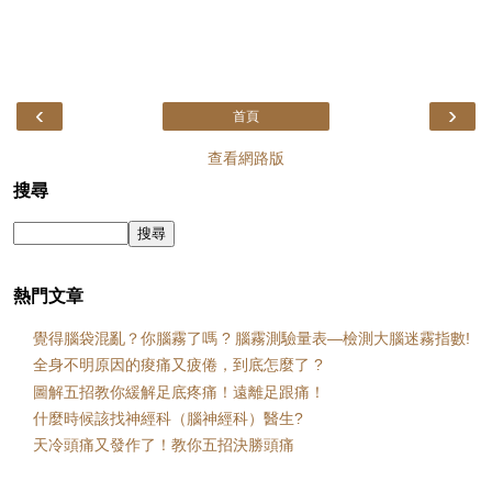
‹
›
首頁
查看網路版
搜尋
熱門文章
覺得腦袋混亂？你腦霧了嗎 ? 腦霧測驗量表—檢測大腦迷霧指數!
全身不明原因的痠痛又疲倦，到底怎麼了 ?
圖解五招教你緩解足底疼痛！遠離足跟痛！
什麼時候該找神經科（腦神經科）醫生?
天冷頭痛又發作了！教你五招決勝頭痛