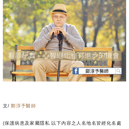
文/
鄭淳予醫師
(保護病患及家屬隱私 以下內容之人名地名皆經化名處