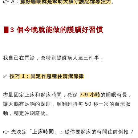
👉 A：
顧好睡眠就是幫助大腦守護記憶專注力
。
▋3 個今晚就能做的護腦好習慣
我自己在門診，會特別提醒病人這三件事：
✅
技巧 1：固定作息穩住清潔節律
盡量固定上床和起床時間，確保
7-9 小時
的睡眠時長，
讓大腦有足夠的深睡，順利維持每 50 秒一次的血流脈
動，穩定沖刷廢物。
👉 先決定「
上床時間
」：從你要起床的時間往前倒推 7