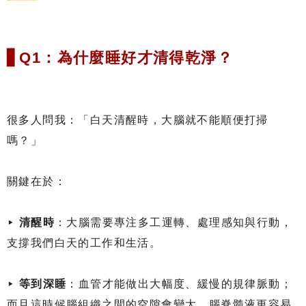
▋Q1：為什麼睡好才清得乾淨？
很多人問我：「白天清醒時，大腦就不能順便打掃
嗎？」
關鍵在於：
▸
清醒時
：大腦需要專注多工運轉、處理感知與行動，
支撐我們白天的工作和生活。
▸
等到深睡
：血管才能做出大幅度、緩慢的規律脈動；
而且這時候腦組織之間的空隙會變大，腦脊髓液更容易