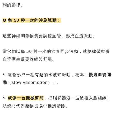
調的節律。
❷
每 50 秒一次的沖刷脈動：
這些神經調節物質會調控血管、形成血流脈動。
當它們以每 50 秒一次的節奏同步波動，就規律帶動腦
血管產生反覆收縮與舒張。
⤷ 這會形成一種有趣的水波式脈動，稱為「
慢速血管運
動
（slow vasomotion）」。
⤷
就像一台機械幫浦
，把腦脊髓液一波波推入腦組織，
順勢將代謝廢物從腦中推擠清除。