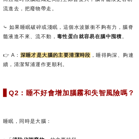
流進去，把廢物帶走。
⤷ 如果睡眠破碎或淺眠，這個水波脈衝不夠有力，腦脊
髓液進不來、流不動，
毒性蛋白就容易在腦中囤積
。
👉 A：
深睡才是大腦的主要清潔時段
，睡得夠深、夠連
續，清潔幫浦運作更順利。
▋Q2：睡不好會增加腦霧和失智風險嗎？
睡眠，同時是大腦：