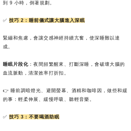
到 9 小時，倒著規劃。
✅
技巧 2：睡前儀式讓大腦進入深眠
緊繃和焦慮，會讓交感神經持續亢奮，使深睡難以達
成。
睡眠片段化
：夜間頻繁醒來、打斷深睡，會破壞大腦的
血流脈動，清潔效率打折扣。
👉 睡前調暗燈光、避開螢幕、酒精和咖啡因，做些和緩
的事：輕柔伸展、緩慢呼吸、聽輕音樂。
✅
技巧 3：不要喝酒助眠