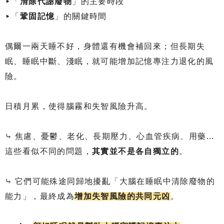
▸「
清除代謝廢物
」的主要時段
▸「
鞏固記憶
」的關鍵時間
偶爾一兩天睡不好，身體還有機會補回來；但長期失
眠、睡眠中斷、淺眠，就可能增加記憶專注力退化的風
險。
日積月累，使得腦霧和失智風險升高。
⤷ 焦慮、憂鬱、老化、長期壓力、心血管疾病、用藥...
這些看似不同的問題，
其實並不是各自獨立的
。
⤷ 它們可能殊途同歸地擾亂「大腦在睡眠中清除廢物的
能力」，最終成為
增加失智風險的共同元凶
。