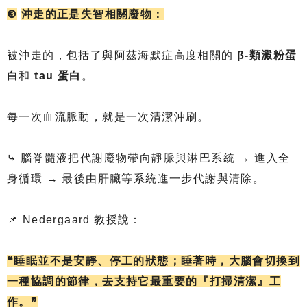
❸
沖走的正是失智相關廢物：
被沖走的，包括了與阿茲海默症高度相關的
β-類澱粉蛋
白
和
tau 蛋白
。
每一次血流脈動，就是一次清潔沖刷。
⤷ 腦脊髓液把代謝廢物帶向靜脈與淋巴系統 → 進入全
身循環 → 最後由肝臟等系統進一步代謝與清除。
📌 Nedergaard 教授說：
❝睡眠並不是安靜、停工的狀態；睡著時，大腦會切換到
一種協調的節律，去支持它最重要的『打掃清潔』工
作。❞