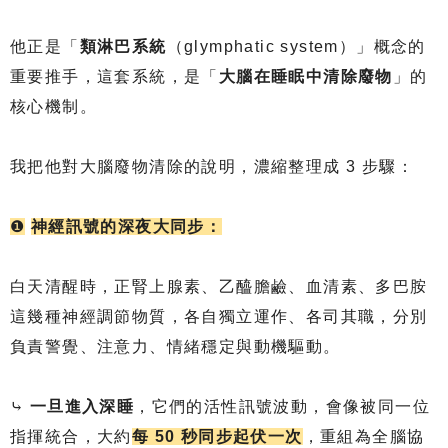
他正是「
類淋巴系統
（glymphatic system）」概念的
重要推手，這套系統，是「
大腦在睡眠中清除廢物
」的
核心機制。
我把他對大腦廢物清除的說明，濃縮整理成 3 步驟：
❶
神經訊號的深夜大同步：
白天清醒時，正腎上腺素、乙醯膽鹼、血清素、多巴胺
這幾種神經調節物質，各自獨立運作、各司其職，分別
負責警覺、注意力、情緒穩定與動機驅動。
⤷
一旦進入深睡
，它們的活性訊號波動，會像被同一位
指揮統合，大約
每 50 秒同步起伏一次
，重組為全腦協