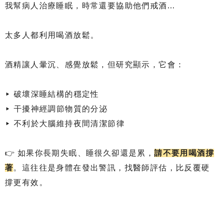
我幫病人治療睡眠，時常還要協助他們戒酒...
太多人都利用喝酒放鬆。
酒精讓人暈沉、感覺放鬆，但研究顯示，它會：
▸ 破壞深睡結構的穩定性
▸ 干擾神經調節物質的分泌
▸ 不利於大腦維持夜間清潔節律
👉 如果你長期失眠、睡很久卻還是累，
請不要用喝酒撐
著
。這往往是身體在發出警訊，找醫師評估，比反覆硬
撐更有效。