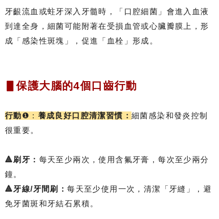
牙齦流血或蛀牙深入牙髓時，「口腔細菌」會進入血液
到達全身，細菌可能附著在受損血管或心臟瓣膜上，形
成「感染性斑塊」，促進「血栓」形成。
▋保護大腦的4個口齒行動
行動
❶：
養成良好口腔清潔習慣：
細菌感染和發炎控制
很重要。
🔺刷牙：
每天至少兩次，使用含氟牙膏，每次至少兩分
鐘。
🔺牙線/牙間刷：
每天至少使用一次，清潔「牙縫」，避
免牙菌斑和牙結石累積。