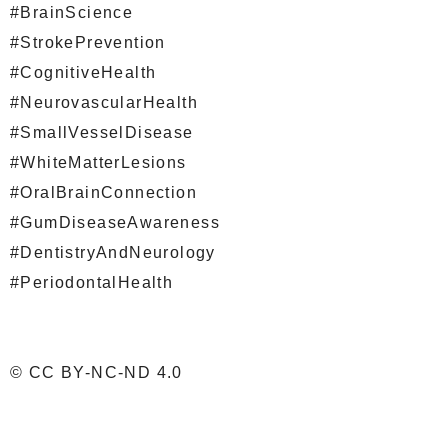
#BrainScience
#StrokePrevention
#CognitiveHealth
#NeurovascularHealth
#SmallVesselDisease
#WhiteMatterLesions
#OralBrainConnection
#GumDiseaseAwareness
#DentistryAndNeurology
#PeriodontalHealth
© CC BY-NC-ND 4.0