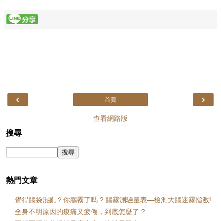
‹
›
首頁
查看網路版
搜尋
熱門文章
覺得腦袋混亂？你腦霧了嗎 ? 腦霧測驗量表—檢測大腦迷霧指數!
全身不明原因的痠痛又疲倦，到底怎麼了 ?