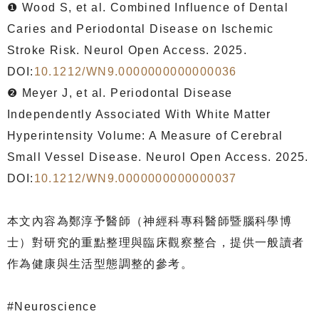
❶ Wood S, et al. Combined Influence of Dental
Caries and Periodontal Disease on Ischemic
Stroke Risk. Neurol Open Access. 2025.
DOI:
10.1212/WN9.0000000000000036
❷ Meyer J, et al. Periodontal Disease
Independently Associated With White Matter
Hyperintensity Volume: A Measure of Cerebral
Small Vessel Disease. Neurol Open Access. 2025.
DOI:
10.1212/WN9.0000000000000037
本文內容為鄭淳予醫師（神經科專科醫師暨腦科學博
士）對研究的重點整理與臨床觀察整合，提供一般讀者
作為健康與生活型態調整的參考。
#Neuroscience