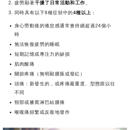
疲勞顯著
干擾了日常活動和工作
。
同時具有以下8種症狀中的
4種以上
：
身心勞動後的倦怠感通常會持續超過24個小
時
無法恢復疲勞的睡眠
短期記憶或專注力的缺損
肌肉酸痛
關節疼痛（無明顯腫脹或發紅）
頭痛：新發生的，或疼痛嚴重度、型態跟以往
不同
頸部或腋窩淋巴結腫痛
喉嚨痛頻繁或反復地發作