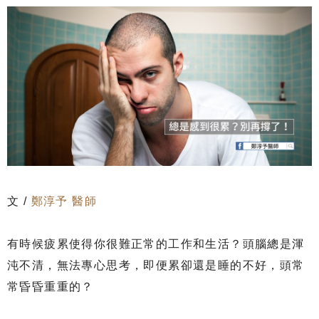
文 /
鄭淳予 醫師
有時候疲累使得你很難正常的工作和生活？頭腦總是渾
沌不清，無法專心思考，即便累卻還是睡的不好，頭常
常昏昏重重的？