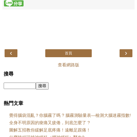
‹
›
首頁
查看網路版
搜尋
熱門文章
覺得腦袋混亂？你腦霧了嗎 ? 腦霧測驗量表—檢測大腦迷霧指數!
全身不明原因的痠痛又疲倦，到底怎麼了 ?
圖解五招教你緩解足底疼痛！遠離足跟痛！