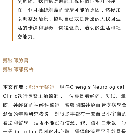
交退縮。我們還是應該正視這個症候群的存
在，並且抽絲剝繭的釐清可能的原因，然後加
以調整及治療，協助自己或是身邊的人找回生
活的步調和節奏，恢復健康、適切的生活和社
交能力。
鄭醫師臉書
鄭醫師部落格
本文作者：
鄭淳予醫師
，現任Cheng’s Neurological
Clinic執行長暨主治醫師，一位專長看頭痛、失眠、暈
眩、神經痛的神經科醫師，曾獲國際神經血管疾病學會
頒發的年輕研究者獎，對很多事都有一套自己小宇宙的
看法和哲學，活著不能沒有信念、鍋、蛋和白米飯，每
一天 be better 是她的小心願，覺得能簡單平凡就是最